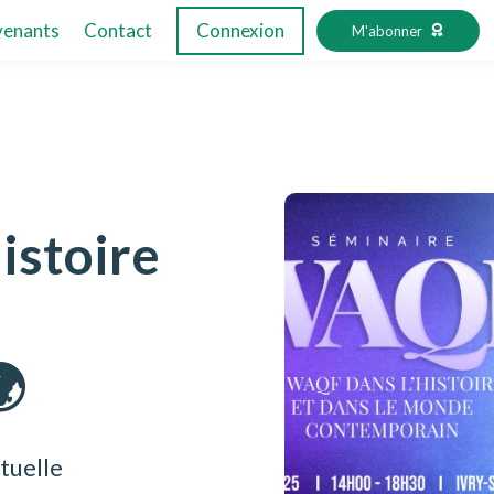
venants
Contact
Connexion
M'abonner
istoire
🌍
tuelle