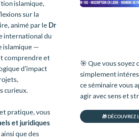
tion islamique,
lexions sur la
re, animé par le
Dr
e international du
ce islamique —
ent comprendre et
🎯 Que vous soyez d
ogique d’impact
simplement intéress
rojets,
ce séminaire vous a
s curieux.
agir avec sens et st
et pratique, vous
🎁 DÉCOUVREZ 
els et juridiques
 ainsi que des